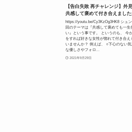
【告白失敗 再チャレンジ】外
共感して褒めて付き合えました
https://youtu.be/Cy3KzOg3HK8 
回のテーマは『共感して褒めても一生
い』という事です。 というのも、 今
をすれば好きな女性が惚れて付き合え
いませんか？ 例えば、 ○下心のない気
な優しさやフォロ...
2021年9月29日