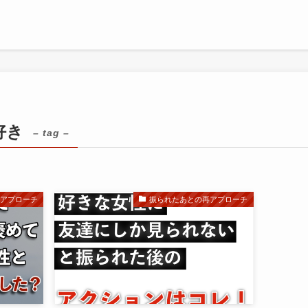
好き
– tag –
再アプローチ
振られたあとの再アプローチ