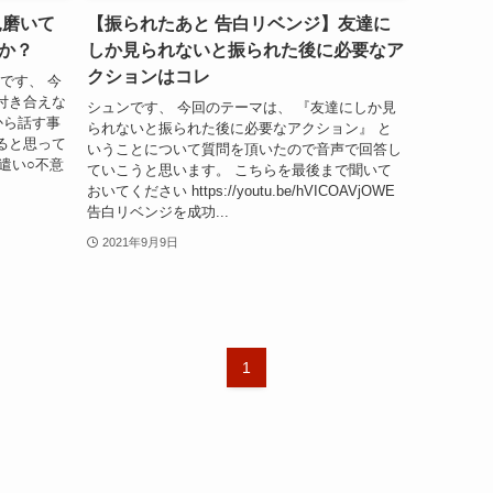
見磨いて
【振られたあと 告白リベンジ】友達に
か？
しか見られないと振られた後に必要なア
クションはコレ
シュンです、 今
付き合えな
シュンです、 今回のテーマは、 『友達にしか見
から話す事
られないと振られた後に必要なアクション』 と
ると思って
いうことについて質問を頂いたので音声で回答し
遣い○不意
ていこうと思います。 こちらを最後まで聞いて
おいてください https://youtu.be/hVICOAVjOWE
告白リベンジを成功...
2021年9月9日
1