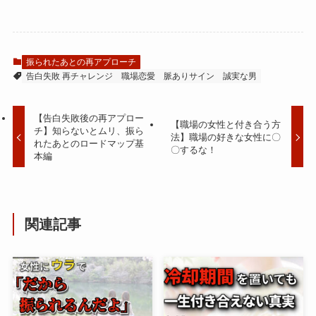
振られたあとの再アプローチ
告白失敗 再チャレンジ
職場恋愛
脈ありサイン
誠実な男
【告白失敗後の再アプロー
【職場の女性と付き合う方
チ】知らないとムリ、振ら
法】職場の好きな女性に〇
れたあとのロードマップ基
〇するな！
本編
関連記事