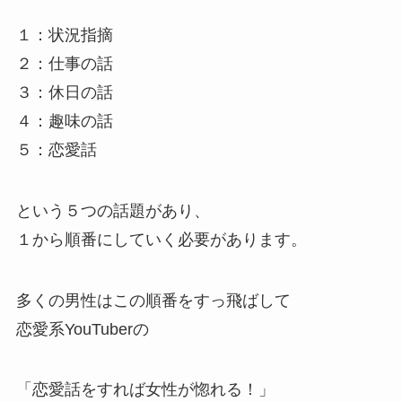
１：状況指摘
２：仕事の話
３：休日の話
４：趣味の話
５：恋愛話
という５つの話題があり、
１から順番にしていく必要があります。
多くの男性はこの順番をすっ飛ばして
恋愛系YouTuberの
「恋愛話をすれば女性が惚れる！」