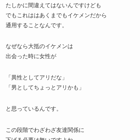
たしかに間違えてはないんですけども
でもこれははあくまでもイケメンだから
通用することなんです。
なぜなら大抵のイケメンは
出会った時に女性が
「異性としてアリだな」
「男としてちょっとアリかも」
と思っているんです。
この段階でわざわざ友達関係に
下げる必要は無いですよね。