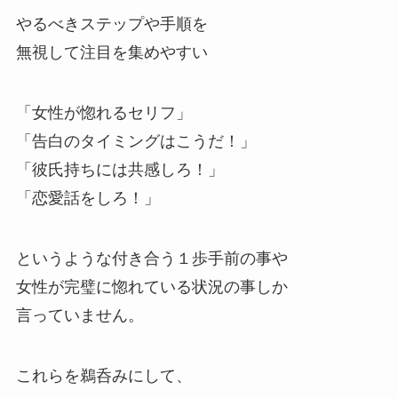
やるべきステップや手順を
無視して注目を集めやすい
「女性が惚れるセリフ」
「告白のタイミングはこうだ！」
「彼氏持ちには共感しろ！」
「恋愛話をしろ！」
というような付き合う１歩手前の事や
女性が完璧に惚れている状況の事しか
言っていません。
これらを鵜呑みにして、