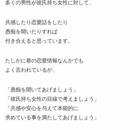
多くの男性が彼氏持ち女性に対して、
共感したり恋愛話をしたり
愚痴を聞いたりすれば
付き合えると思っています。
たしかに巷の恋愛情報なんかでも
よく言われているが、
「愚痴を聞いてあげましょう」
「彼氏持ち女性の目線で考えましょう」
「共感や安心を与えて本能的に
求めている事を満たしてあげましょう」