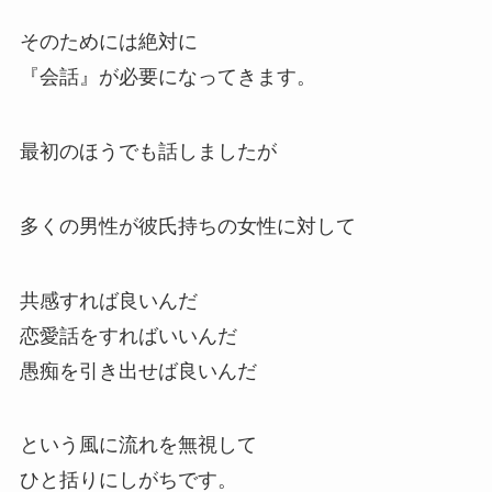
そのためには絶対に
『会話』が必要になってきます。
最初のほうでも話しましたが
多くの男性が彼氏持ちの女性に対して
共感すれば良いんだ
恋愛話をすればいいんだ
愚痴を引き出せば良いんだ
という風に流れを無視して
ひと括りにしがちです。