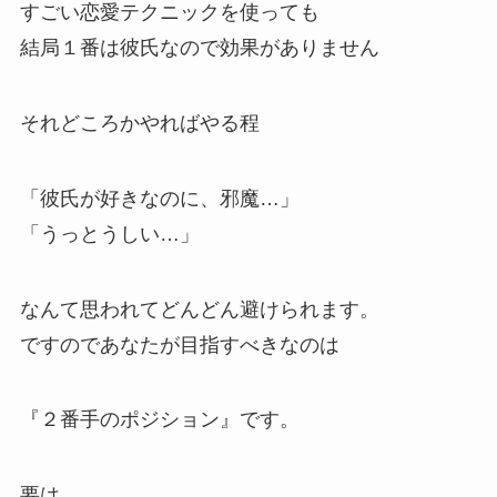
すごい恋愛テクニックを使っても
結局１番は彼氏なので効果がありません
それどころかやればやる程
「彼氏が好きなのに、邪魔…」
「うっとうしい…」
なんて思われてどんどん避けられます。
ですのであなたが目指すべきなのは
『２番手のポジション』です。
要は、