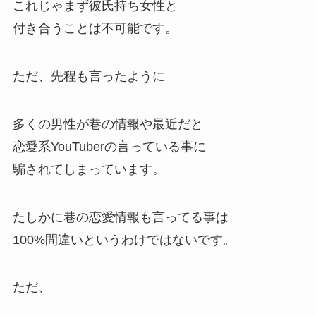
これじゃまず彼氏持ち女性と
付き合うことは不可能です。
ただ、先程も言ったように
多くの男性が巷の情報や最近だと
恋愛系YouTuberの言っている事に
騙されてしまっています。
たしかに巷の恋愛情報も言ってる事は
100%間違いというわけではないです。
ただ、