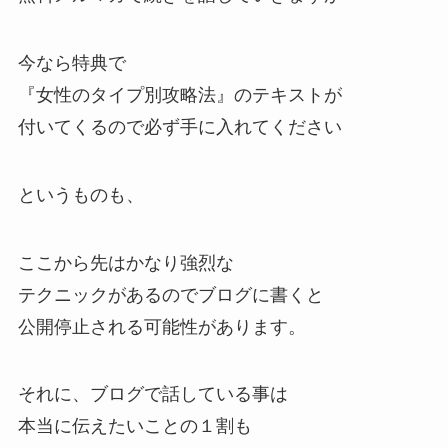
今なら特典で
『女性のタイプ別攻略法』のテキストが
付いてくるので必ず手に入れてください
というものも、
ここから先はかなり強烈な
テクニックがあるのでブログに書くと
公開停止される可能性があります。
それに、ブログで話している事は
本当に伝えたいことの１割も