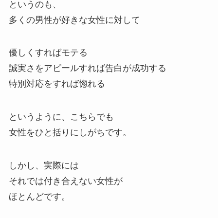
というのも、
多くの男性が好きな女性に対して
優しくすればモテる
誠実さをアピールすれば告白が成功する
特別対応をすれば惚れる
というように、こちらでも
女性をひと括りにしがちです。
しかし、実際には
それでは付き合えない女性が
ほとんどです。