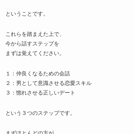
ということです。
これらを踏まえた上で、
今から話すステップを
まずは覚えてください。
１：仲良くなるための会話
２：男として意識させる恋愛スキル
３：惚れさせる正しいデート
という３つのステップです。
まずほとんどの方が