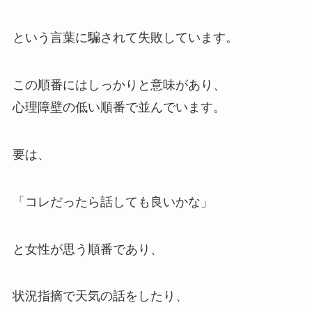
という言葉に騙されて失敗しています。
この順番にはしっかりと意味があり、
心理障壁の低い順番で並んでいます。
要は、
「コレだったら話しても良いかな」
と女性が思う順番であり、
状況指摘で天気の話をしたり、