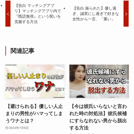
【告白 マッチングアプ
【告白 振られた】優し過
リ】マッチングアプリ内で
ぎ、誠実にし過ぎで好きな
『既読無視』という呪いを
女性から一言、「重い」
克服する方法
関連記事
【避けられる】優しい人止
【今は彼氏いらないと言わ
まりの男性がハマってしま
れた時の対処法】彼氏候補
うワナとは？
にすらなれない男から脱出
する方法
2023年7月6日