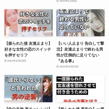
2021年11月8日
【振られた後 友達止まり】
【いい人止まり 告白して撃
好きな女性の恋のスイッチ
沈】友達止まりで終わる男
を押すセリフ
性が圧倒的に足りてない
『ある事』
2021年10月18日
2021年10月15日
【告白失敗 再チャレンジ】
【振られた後 再告白】一度