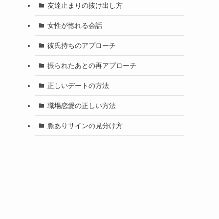
友達止まりの抜け出し方
女性が惚れる会話
彼氏持ちのアプローチ
振られたあとの再アプローチ
正しいデートの方法
職場恋愛の正しい方法
脈ありサインの見分け方