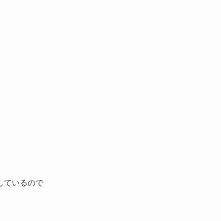
しているので