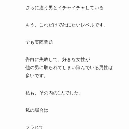
さらに違う男とイチャイチャしている
もう、これだけで死にたいレベルです。
でも実際問題
告白に失敗して、好きな女性が
他の男に取られてしまい悩んでいる男性は
多いです。
私も、その内の1人でした。
私の場合は
フラれて