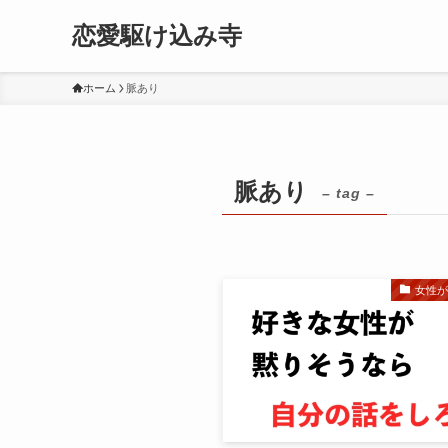
恋愛駆け込み寺
ホーム
脈あり
脈あり
– tag –
女性