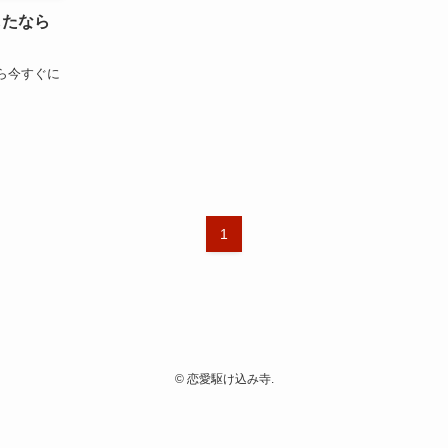
したなら
ら今すぐに
1
©
恋愛駆け込み寺.