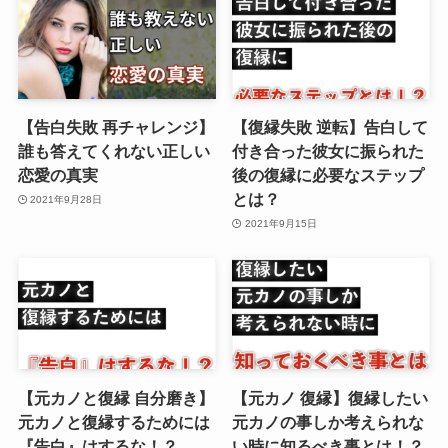
【告白失敗 再チャレンジ】
【復縁失敗 逆転】告白して
誰も答えてくれない正しい
付き合った彼女に振られた
恋愛の真実
後の復縁に必要なステップ
とは？
2021年9月28日
2021年9月15日
【元カノと復縁 自分磨き】
【元カノ 復縁】復縁したい
元カノと復縁するためには
元カノの事しか考えられな
『告白』はするな！？
い時に知るべき事とは！？